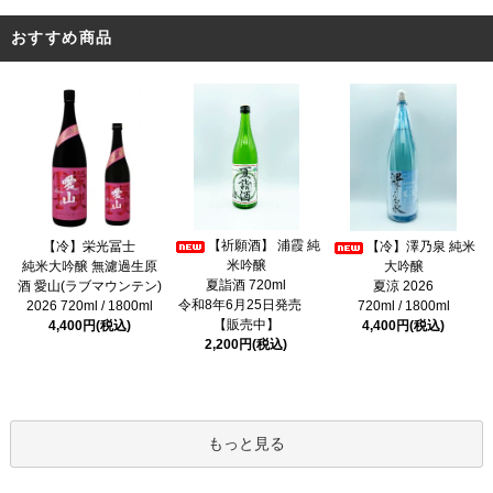
おすすめ商品
【祈願酒】 浦霞 純
【冷】栄光冨士
【冷】澤乃泉 純米
米吟醸
純米大吟醸 無濾過生原
大吟醸
夏詣酒 720ml
酒 愛山(ラブマウンテン)
夏涼 2026
令和8年6月25日発売
2026 720ml / 1800ml
720ml / 1800ml
【販売中】
4,400円(税込)
4,400円(税込)
2,200円(税込)
もっと見る