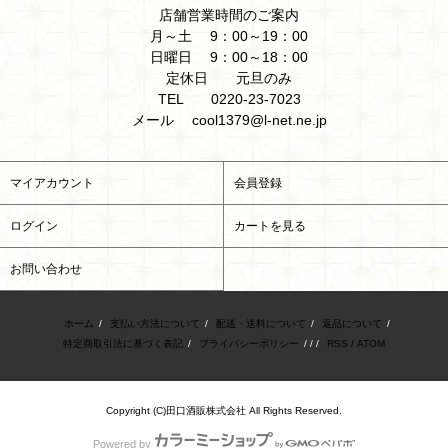
店舗営業時間のご案内
月～土 9：00～19：00
日曜日 9：00～18：00
定休日 元旦のみ
TEL 0220-23-7023
メール cool1379@l-net.ne.jp
マイアカウント
会員登録
ログイン
カートを見る
お問い合わせ
ホーム
/
支払い方法について
/
配送・送料について
/
返品について
/
特定商取引法に基づく表記
/
プライバシーポリシー
/ / /
RSS
/
ATOM
Copyright (C)田口酒販株式会社 All Rights Reserved.
Powered by