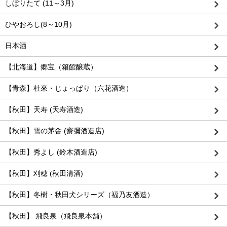
しぼりたて (11～3月)
ひやおろし(8～10月)
日本酒
【北海道】郷宝（箱館醸蔵）
【青森】杜來・じょっぱり（六花酒造）
【秋田】天寿 (天寿酒造)
【秋田】雪の茅舎 (齋彌酒造店)
【秋田】秀よし (鈴木酒造店)
【秋田】刈穂 (秋田清酒)
【秋田】冬樹・秋田犬シリーズ（福乃友酒造）
【秋田】 飛良泉（飛良泉本舗）