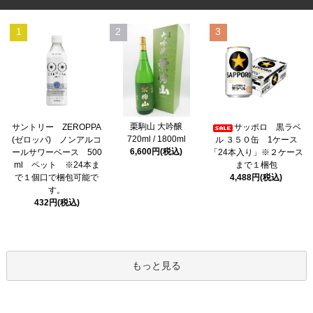
1
2
3
栗駒山 大吟醸
サントリー ZEROPPA
サッポロ 黒ラベ
720ml / 1800ml
(ゼロッパ) ノンアルコ
ル ３５０缶 1ケース
6,600円(税込)
ールサワーベース 500
「24本入り」※２ケース
ml ペット ※24本ま
まで１梱包
で１個口で梱包可能で
4,488円(税込)
す。
432円(税込)
もっと見る