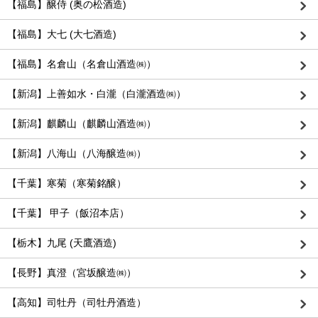
【福島】醸侍 (奥の松酒造)
【福島】大七 (大七酒造)
【福島】名倉山（名倉山酒造㈱）
【新潟】上善如水・白瀧（白瀧酒造㈱）
【新潟】麒麟山（麒麟山酒造㈱）
【新潟】八海山（八海醸造㈱）
【千葉】寒菊（寒菊銘醸）
【千葉】 甲子（飯沼本店）
【栃木】九尾 (天鷹酒造)
【長野】真澄（宮坂醸造㈱）
【高知】司牡丹（司牡丹酒造）