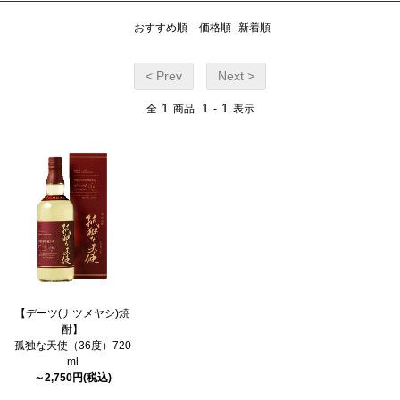
おすすめ順
価格順
新着順
< Prev
Next >
1
1
1
全
商品
-
表示
【デーツ(ナツメヤシ)焼
酎】
孤独な天使（36度）720
ml
～2,750円(税込)