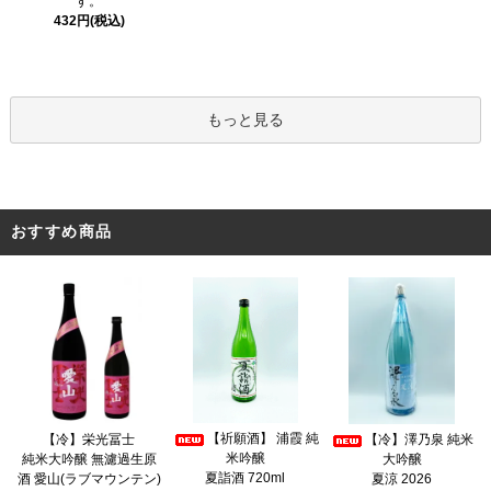
す。
432円(税込)
もっと見る
おすすめ商品
【祈願酒】 浦霞 純
【冷】栄光冨士
【冷】澤乃泉 純米
米吟醸
純米大吟醸 無濾過生原
大吟醸
夏詣酒 720ml
酒 愛山(ラブマウンテン)
夏涼 2026