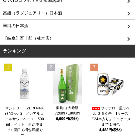
ONKYOコラボ（音楽振動熟成）
高級（ラグジュアリー）日本酒
辛口の日本酒
【岐阜】百十郎（林本店）
ランキング
1
2
3
栗駒山 大吟醸
サントリー ZEROPPA
サッポロ 黒ラベ
720ml / 1800ml
(ゼロッパ) ノンアルコ
ル ３５０缶 1ケース
6,600円(税込)
ールサワーベース 500
「24本入り」※２ケース
ml ペット ※24本ま
まで１梱包
で１個口で梱包可能で
4,488円(税込)