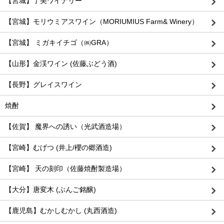
【宮城】了美ワイナリー
【宮城】モリウミアスワイン（MORIUMIUS Farm& Winery）
【宮城】 ミガキイチゴ（㈱GRA）
【山形】金渓ワイン (佐藤ぶどう酒)
【長野】グレイスワイン
焼酎
【佐賀】 魔界への誘い（光武酒造場）
【宮崎】むげつ (井上/櫻の郷酒造)
【宮崎】 天の刻印（佐藤焼酎製造場）
【大分】唐変木 (ぶんご銘醸)
【鹿児島】むかしむかし (丸西酒造)