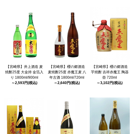
【宮崎県】井上酒造 麦
【宮崎県】櫻の郷酒造
【宮崎県】櫻の郷酒造
焼酎25度 大金持 金箔入
麦焼酎25度 赤魔王麦 八
芋焼酎 吉祥赤魔王 陶器
り 1800ml/900ml
年古酒 1800ml/720ml
壺 720ml
～2,593円(税込)
～2,640円(税込)
～3,102円(税込)