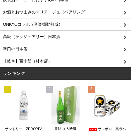
お酒とおつまみのマリアージュ（ペアリング）
ONKYOコラボ（音楽振動熟成）
高級（ラグジュアリー）日本酒
辛口の日本酒
【岐阜】百十郎（林本店）
ランキング
1
2
3
栗駒山 大吟醸
サントリー ZEROPPA
サッポロ 黒ラベ