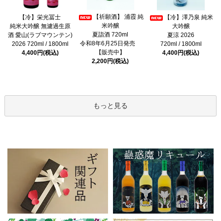
【祈願酒】 浦霞 純
【冷】栄光冨士
【冷】澤乃泉 純米
米吟醸
純米大吟醸 無濾過生原
大吟醸
夏詣酒 720ml
酒 愛山(ラブマウンテン)
夏涼 2026
令和8年6月25日発売
2026 720ml / 1800ml
720ml / 1800ml
【販売中】
4,400円(税込)
4,400円(税込)
2,200円(税込)
もっと見る