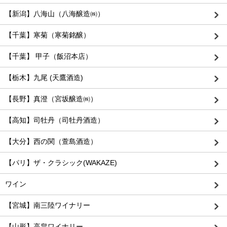
【新潟】八海山（八海醸造㈱）
【千葉】寒菊（寒菊銘醸）
【千葉】 甲子（飯沼本店）
【栃木】九尾 (天鷹酒造)
【長野】真澄（宮坂醸造㈱）
【高知】司牡丹（司牡丹酒造）
【大分】西の関（萱島酒造）
【パリ】ザ・クラシック(WAKAZE)
ワイン
【宮城】南三陸ワイナリー
【山形】高畠ワイナリー