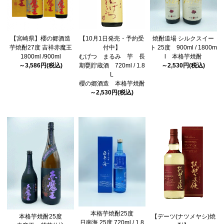
【宮崎県】櫻の郷酒造
【10月1日発売・予約受
焼酎道場 シルクスイー
芋焼酎27度 吉祥赤魔王
付中】
ト 25度 900ml / 1800m
1800ml /900ml
むげつ まるみ 芋 長
l 本格芋焼酎
～3,586円(税込)
期甕貯蔵酒 720ml / 1.8
～2,530円(税込)
L
櫻の郷酒造 本格芋焼酎
～2,530円(税込)
本格芋焼酎25度
本格芋焼酎25度
【デーツ(ナツメヤシ)焼
日南海 25度 720ml / 1.8