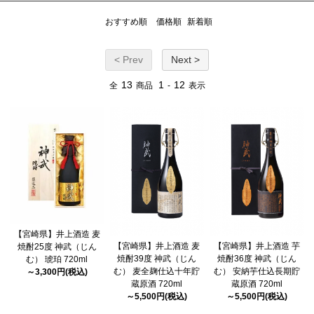
おすすめ順
価格順
新着順
< Prev
Next >
13
1
12
全
商品
-
表示
【宮崎県】井上酒造 麦
【宮崎県】井上酒造 麦
【宮崎県】井上酒造 芋
焼酎25度 神武（じん
焼酎39度 神武（じん
焼酎36度 神武（じん
む） 琥珀 720ml
む） 麦全麹仕込十年貯
む） 安納芋仕込長期貯
～3,300円(税込)
蔵原酒 720ml
蔵原酒 720ml
～5,500円(税込)
～5,500円(税込)