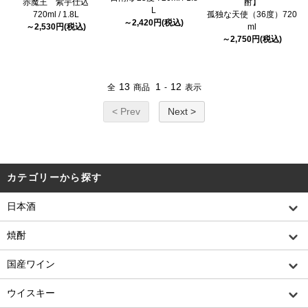
赤魔王 紫芋仕込
酎】
L
720ml / 1.8L
孤独な天使（36度）720
～2,420円(税込)
～2,530円(税込)
ml
～2,750円(税込)
13
1
12
全
商品
-
表示
< Prev
Next >
カテゴリーから探す
日本酒
焼酎
国産ワイン
ウイスキー