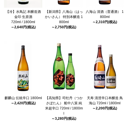
【冷】水鳥記 本醸造酒
【新潟県】八海山（はっ
八海山 清酒（普通酒） 1
金印 生原酒
かいさん） 特別本醸造 1
800ml
720ml / 1800ml
800ml
～2,310円(税込)
～2,640円(税込)
～2,750円(税込)
麒麟山 伝統辛口 1800ml
【高知県】司牡丹（つか
天寿 清澄辛口本醸造 鳥
～2,420円(税込)
さぼたん） 船中八策 純
海山 720ml / 1800ml
米超辛口 720ml / 1800m
～2,200円(税込)
l
～3,280円(税込)