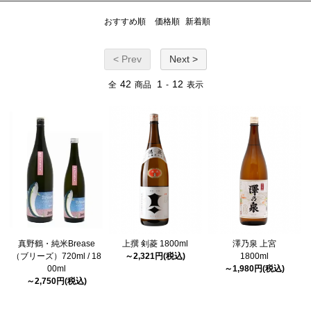
おすすめ順
価格順
新着順
< Prev
Next >
42
1
12
全
商品
-
表示
真野鶴・純米Brease
上撰 剣菱 1800ml
澤乃泉 上宮
（ブリーズ）720ml / 18
～2,321円(税込)
1800ml
00ml
～1,980円(税込)
～2,750円(税込)