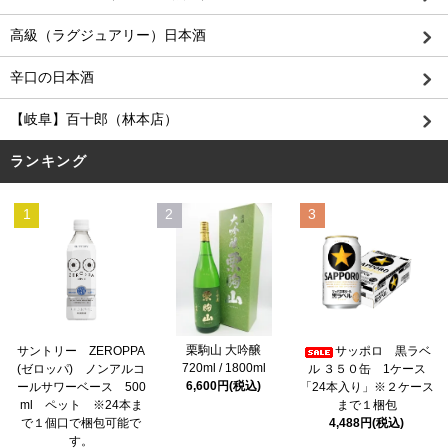
高級（ラグジュアリー）日本酒
辛口の日本酒
【岐阜】百十郎（林本店）
ランキング
1
2
3
栗駒山 大吟醸
サントリー ZEROPPA
サッポロ 黒ラベ
720ml / 1800ml
(ゼロッパ) ノンアルコ
ル ３５０缶 1ケース
6,600円(税込)
ールサワーベース 500
「24本入り」※２ケース
ml ペット ※24本ま
まで１梱包
で１個口で梱包可能で
4,488円(税込)
す。