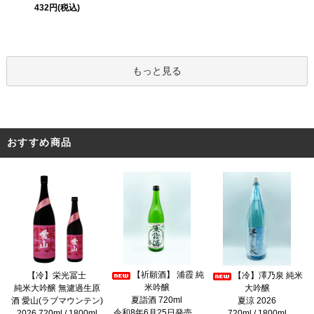
432円(税込)
もっと見る
おすすめ商品
【祈願酒】 浦霞 純
【冷】栄光冨士
【冷】澤乃泉 純米
米吟醸
純米大吟醸 無濾過生原
大吟醸
夏詣酒 720ml
酒 愛山(ラブマウンテン)
夏涼 2026
令和8年6月25日発売
2026 720ml / 1800ml
720ml / 1800ml