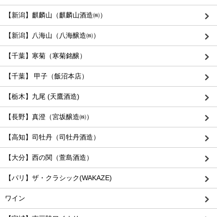
【新潟】麒麟山（麒麟山酒造㈱）
【新潟】八海山（八海醸造㈱）
【千葉】寒菊（寒菊銘醸）
【千葉】 甲子（飯沼本店）
【栃木】九尾 (天鷹酒造)
【長野】真澄（宮坂醸造㈱）
【高知】司牡丹（司牡丹酒造）
【大分】西の関（萱島酒造）
【パリ】ザ・クラシック(WAKAZE)
ワイン