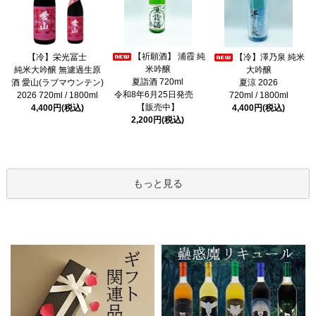
【祈願酒】 浦霞 純
【冷】栄光冨士
【冷】澤乃泉 純米
米吟醸
純米大吟醸 無濾過生原
大吟醸
夏詣酒 720ml
酒 愛山(ラブマウンテン)
夏涼 2026
令和8年6月25日発売
2026 720ml / 1800ml
720ml / 1800ml
【販売中】
4,400円(税込)
4,400円(税込)
2,200円(税込)
もっと見る