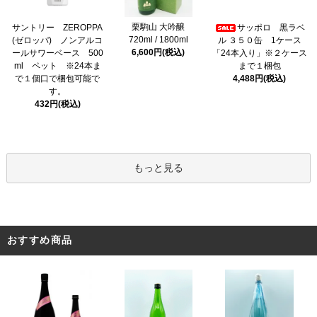
栗駒山 大吟醸
サントリー ZEROPPA
サッポロ 黒ラベ
720ml / 1800ml
(ゼロッパ) ノンアルコ
ル ３５０缶 1ケース
6,600円(税込)
ールサワーベース 500
「24本入り」※２ケース
ml ペット ※24本ま
まで１梱包
で１個口で梱包可能で
4,488円(税込)
す。
432円(税込)
もっと見る
おすすめ商品