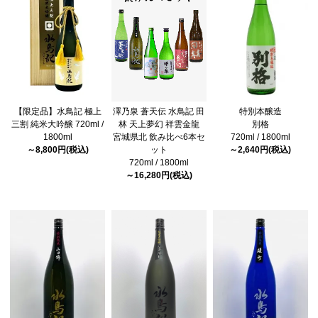
【限定品】水鳥記 極上
澤乃泉 蒼天伝 水鳥記 田
特別本醸造
三割 純米大吟醸 720ml /
林 天上夢幻 祥雲金龍
別格
1800ml
宮城県北 飲み比べ6本セ
720ml / 1800ml
～8,800円(税込)
ット
～2,640円(税込)
720ml / 1800ml
～16,280円(税込)