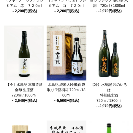
（ツキ・ノ・ウタ）プレ
（ツキ・ノ・ウタ）プレ
酒 クラシック 蔵の華 六
ミアム 赤 ７２０ml
ミアム 白 ７２０ml
割 720ml / 1800ml
～2,200円(税込)
～2,200円(税込)
～2,970円(税込)
【冷】水鳥記 本醸造酒
水鳥記 純米大吟醸酒 袋
【冷】水鳥記 吟のいろ
金印 生原酒
取り雫酒桐箱 720ml /18
は
720ml / 1800ml
00ml
特別純米酒
～2,640円(税込)
～5,500円(税込)
720ml / 1800ml
～2,970円(税込)