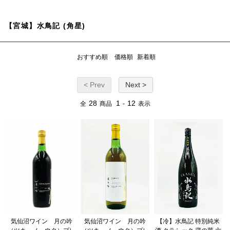
【宮城】水鳥記 (角星)
おすすめ順
価格順
新着順
< Prev
Next >
28
1
12
全
商品
-
表示
気仙沼ワイン 月の吟
気仙沼ワイン 月の吟
【冷】水鳥記 特別純米