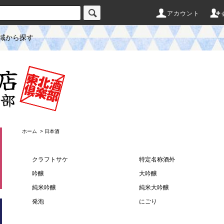
アカウント
域から探す
ホーム
>
日本酒
クラフトサケ
特定名称酒外
吟醸
大吟醸
純米吟醸
純米大吟醸
発泡
にごり