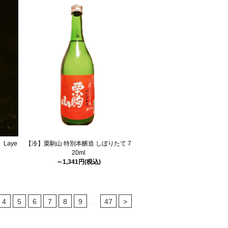
Laye
【冷】栗駒山 特別本醸造 しぼりたて 7
ｌ
20ml
～1,341円(税込)
...
4
5
6
7
8
9
47
>