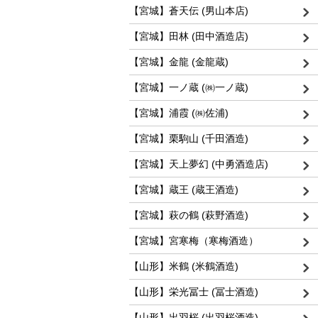
【宮城】蒼天伝 (男山本店)
【宮城】田林 (田中酒造店)
【宮城】金龍 (金龍蔵)
【宮城】一ノ蔵 (㈱一ノ蔵)
【宮城】浦霞 (㈱佐浦)
【宮城】栗駒山 (千田酒造)
【宮城】天上夢幻 (中勇酒造店)
【宮城】蔵王 (蔵王酒造)
【宮城】萩の鶴 (萩野酒造)
【宮城】宮寒梅（寒梅酒造）
【山形】米鶴 (米鶴酒造)
【山形】栄光冨士 (冨士酒造)
【山形】出羽桜 (出羽桜酒造)