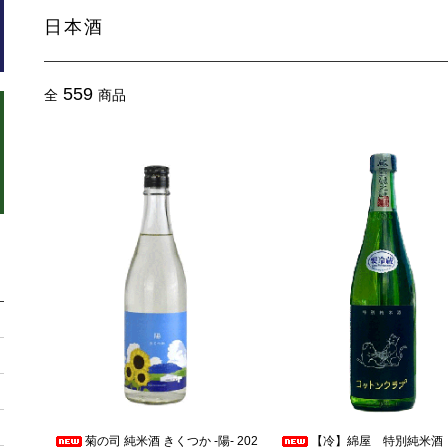
日本酒
559
全
商品
菊の司 純米酒 きくつか -陽- 202
【冷】綿屋 特別純米酒