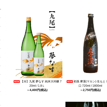
【冷】九尾 夢なす 純米大吟醸 7
初孫 摩漢(マカン) 生もと
20ml / 1.8Ｌ
口 720ml / 1800ml
～4,400円(税込)
～2,750円(税込)