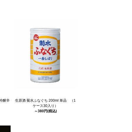
 吟醸辛
生原酒 菊水ふなぐち 200ml 単品 （1
ケース30入り）
～380円(税込)