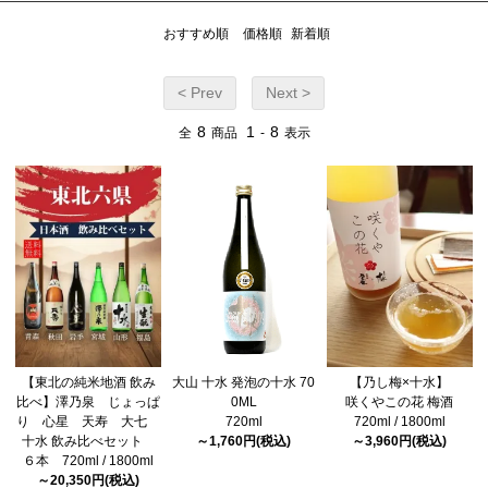
おすすめ順
価格順
新着順
< Prev
Next >
8
1
8
全
商品
-
表示
【東北の純米地酒 飲み
大山 十水 発泡の十水 70
【乃し梅×十水】
比べ】澤乃泉 じょっぱ
0ML
咲くやこの花 梅酒
り 心星 天寿 大七
720ml
720ml / 1800ml
十水 飲み比べセット
～1,760円(税込)
～3,960円(税込)
６本 720ml / 1800ml
～20,350円(税込)