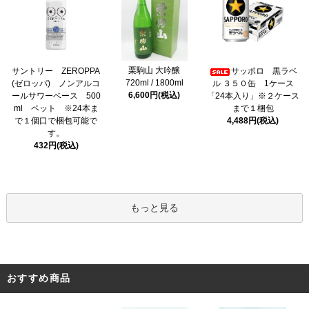
栗駒山 大吟醸
サントリー ZEROPPA
サッポロ 黒ラベ
720ml / 1800ml
(ゼロッパ) ノンアルコ
ル ３５０缶 1ケース
6,600円(税込)
ールサワーベース 500
「24本入り」※２ケース
ml ペット ※24本ま
まで１梱包
で１個口で梱包可能で
4,488円(税込)
す。
432円(税込)
もっと見る
おすすめ商品