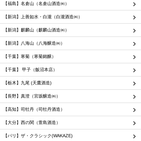
【福島】名倉山（名倉山酒造㈱）
【新潟】上善如水・白瀧（白瀧酒造㈱）
【新潟】麒麟山（麒麟山酒造㈱）
【新潟】八海山（八海醸造㈱）
【千葉】寒菊（寒菊銘醸）
【千葉】 甲子（飯沼本店）
【栃木】九尾 (天鷹酒造)
【長野】真澄（宮坂醸造㈱）
【高知】司牡丹（司牡丹酒造）
【大分】西の関（萱島酒造）
【パリ】ザ・クラシック(WAKAZE)