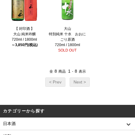
【 封印酒 】
大山
大山 純米吟醸
特別純米 十水 おおに
720ml / 1800ml
ごり原酒
～3,850円(税込)
720ml / 1800ml
SOLD OUT
8
1
8
全
商品
-
表示
< Prev
Next >
カテゴリーから探す
日本酒