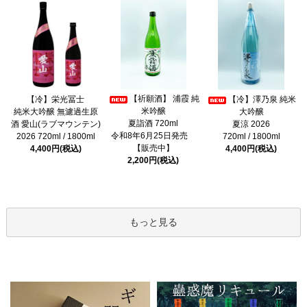
【祈願酒】 浦霞 純
【冷】栄光冨士
【冷】澤乃泉 純米
米吟醸
純米大吟醸 無濾過生原
大吟醸
夏詣酒 720ml
酒 愛山(ラブマウンテン)
夏涼 2026
令和8年6月25日発売
2026 720ml / 1800ml
720ml / 1800ml
【販売中】
4,400円(税込)
4,400円(税込)
2,200円(税込)
もっと見る