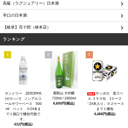
高級（ラグジュアリー）日本酒
辛口の日本酒
【岐阜】百十郎（林本店）
ランキング
1
2
3
栗駒山 大吟醸
サントリー ZEROPPA
サッポロ 黒ラベ
720ml / 1800ml
(ゼロッパ) ノンアルコ
ル ３５０缶 1ケース
6,600円(税込)
ールサワーベース 500
「24本入り」※２ケース
ml ペット ※24本ま
まで１梱包
で１個口で梱包可能で
4,488円(税込)
す。
432円(税込)