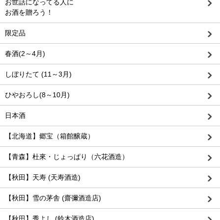
お世話になってる人に
お酒を贈ろう！
限定品
春酒(2～4月)
しぼりたて (11～3月)
ひやおろし(8～10月)
日本酒
【北海道】郷宝（箱館醸蔵）
【青森】杜來・じょっぱり（六花酒造）
【秋田】天寿 (天寿酒造)
【秋田】雪の茅舎 (齋彌酒造店)
【秋田】秀よし (鈴木酒造店)