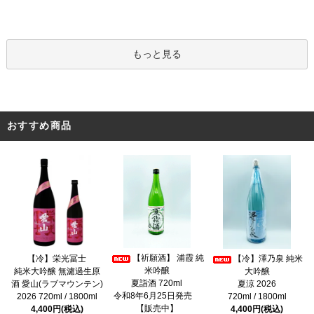
もっと見る
おすすめ商品
【祈願酒】 浦霞 純
【冷】栄光冨士
【冷】澤乃泉 純米
米吟醸
純米大吟醸 無濾過生原
大吟醸
夏詣酒 720ml
酒 愛山(ラブマウンテン)
夏涼 2026
令和8年6月25日発売
2026 720ml / 1800ml
720ml / 1800ml
【販売中】
4,400円(税込)
4,400円(税込)