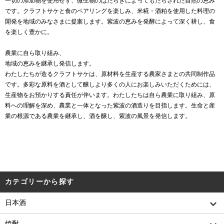
一切の添加物を使用せず、微生物のはたらきによってもたらされた自然の恵み
です。クラフトサケと食のペアリングを楽しみ、米糀・酒粕を使用した料理の
開発を地域のみなさまに提案します。紫波の恵みを発酵によって深く耕し、食
を楽しく豊かに。
農業に自ら取り組み、
地域の恵みを継承し発信します。
わたしたちが造るクラフトサケは、原材料を生産する農家さまとの共同制作品
です。多彩な原料を酒として醸しより多くの人にお楽しみいただくためには、
生産物をお預かりする責任が伴います。わたしたちは自ら農業に取り組み、原
料への理解を深め、農業と一体となった紫波の酒造りを目指します。生命と産
業の根源である農業を継承し、酒を醸し、紫波の風景を発信します。
カテゴリーから探す
日本酒
焼酎