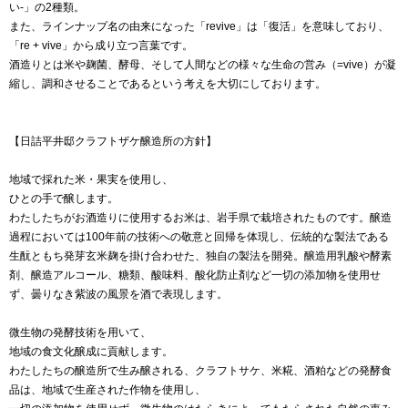
い-」の2種類。
また、ラインナップ名の由来になった「revive」は「復活」を意味しており、
「re + vive」から成り立つ言葉です。
酒造りとは米や麹菌、酵母、そして人間などの様々な生命の営み（=vive）が凝
縮し、調和させることであるという考えを大切にしております。
【日詰平井邸クラフトザケ醸造所の方針】
地域で採れた米・果実を使用し、
ひとの手で醸します。
わたしたちがお酒造りに使用するお米は、岩手県で栽培されたものです。醸造
過程においては100年前の技術への敬意と回帰を体現し、伝統的な製法である
生酛ともち発芽玄米麹を掛け合わせた、独自の製法を開発。醸造用乳酸や酵素
剤、醸造アルコール、糖類、酸味料、酸化防止剤など一切の添加物を使用せ
ず、曇りなき紫波の風景を酒で表現します。
微生物の発酵技術を用いて、
地域の食文化醸成に貢献します。
わたしたちの醸造所で生み醸される、クラフトサケ、米糀、酒粕などの発酵食
品は、地域で生産された作物を使用し、