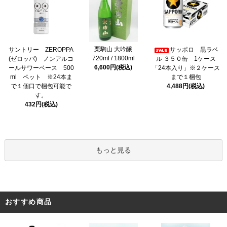
栗駒山 大吟醸
サントリー ZEROPPA
サッポロ 黒ラベ
720ml / 1800ml
(ゼロッパ) ノンアルコ
ル ３５０缶 1ケース
6,600円(税込)
ールサワーベース 500
「24本入り」※２ケース
ml ペット ※24本ま
まで１梱包
で１個口で梱包可能で
4,488円(税込)
す。
432円(税込)
もっと見る
おすすめ商品