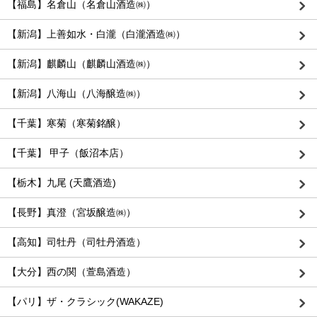
【福島】名倉山（名倉山酒造㈱）
【新潟】上善如水・白瀧（白瀧酒造㈱）
【新潟】麒麟山（麒麟山酒造㈱）
【新潟】八海山（八海醸造㈱）
【千葉】寒菊（寒菊銘醸）
【千葉】 甲子（飯沼本店）
【栃木】九尾 (天鷹酒造)
【長野】真澄（宮坂醸造㈱）
【高知】司牡丹（司牡丹酒造）
【大分】西の関（萱島酒造）
【パリ】ザ・クラシック(WAKAZE)