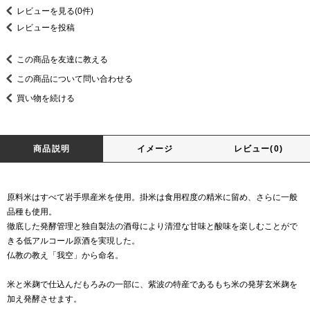
レビューを見る(0件)
レビューを投稿
この商品を友達に教える
この商品について問い合わせる
買い物を続ける
商品説明
イメージ
レビュー(0)
原料米はすべて岩手県産米を使用。掛米は食用程度の精米に留め、さらに一般
品種も使用。
徹底した発酵管理と独自製法の酒母により清澄な甘味と酸味を楽しむことがで
きる低アルコール原酒を実現した。
仏教の教え「我空」から命名。
米と米麹で仕込んだもろみの一部に、紫波の特産であるもち米の発芽玄米麹を
加え発酵させます。