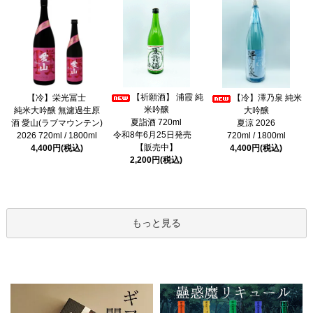
【祈願酒】 浦霞 純
【冷】栄光冨士
【冷】澤乃泉 純米
米吟醸
純米大吟醸 無濾過生原
大吟醸
夏詣酒 720ml
酒 愛山(ラブマウンテン)
夏涼 2026
令和8年6月25日発売
2026 720ml / 1800ml
720ml / 1800ml
【販売中】
4,400円(税込)
4,400円(税込)
2,200円(税込)
もっと見る